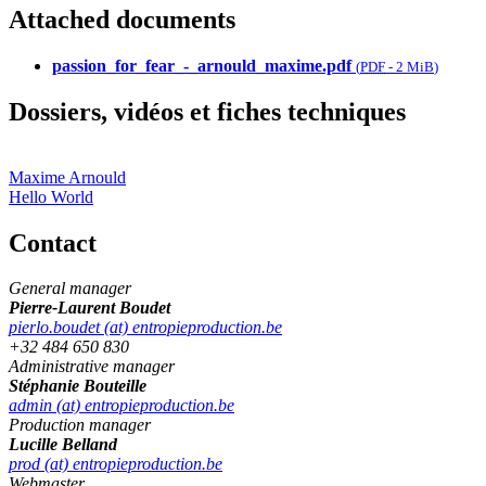
Attached documents
passion_for_fear_-_arnould_maxime.pdf
(
PDF
-
2 MiB
)
Dossiers, vidéos et fiches techniques
Maxime Arnould
Hello World
Contact
General manager
Pierre-Laurent Boudet
pierlo.boudet (at) entropieproduction.be
+32 484 650 830
Administrative manager
Stéphanie Bouteille
admin (at) entropieproduction.be
Production manager
Lucille Belland
prod (at) entropieproduction.be
Webmaster