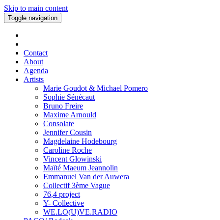
Skip to main content
Toggle navigation
Contact
About
Agenda
Artists
Marie Goudot & Michael Pomero
Sophie Sénécaut
Bruno Freire
Maxime Arnould
Consolate
Jennifer Cousin
Magdelaine Hodebourg
Caroline Roche
Vincent Glowinski
Maïté Maeum Jeannolin
Emmanuel Van der Auwera
Collectif 3ème Vague
76,4 project
Y- Collective
WE.LO(U)VE.RADIO