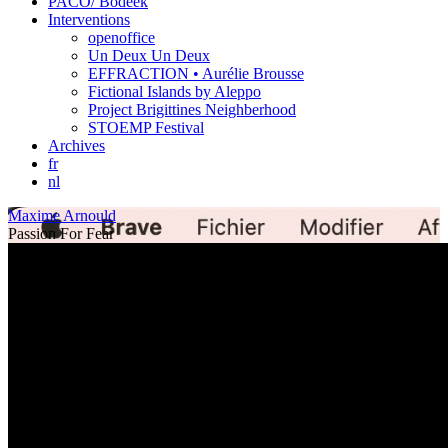
PACO/ Bodeek
Interventions
openoffice
Un Deux Un Deux
EFFRACTION • Aurélie Brousse
Fictional Islands by Aleppo
Project Brigittines Neighberhood
STOEMP Festival
Archives
fr
nl
Maxime Arnould
Passion For Fear