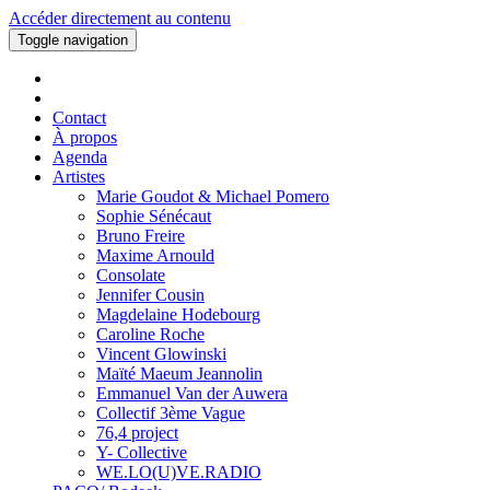
Accéder directement au contenu
Toggle navigation
Contact
À propos
Agenda
Artistes
Marie Goudot & Michael Pomero
Sophie Sénécaut
Bruno Freire
Maxime Arnould
Consolate
Jennifer Cousin
Magdelaine Hodebourg
Caroline Roche
Vincent Glowinski
Maïté Maeum Jeannolin
Emmanuel Van der Auwera
Collectif 3ème Vague
76,4 project
Y- Collective
WE.LO(U)VE.RADIO