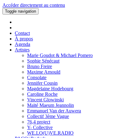
Accéder directement au contenu
Toggle navigation
Contact
À propos
Agenda
Artistes
Marie Goudot & Michael Pomero
Sophie Sénécaut
Bruno Freire
Maxime Arnould
Consolate
Jennifer Cousin
Magdelaine Hodebourg
Caroline Roche
Vincent Glowinski
Maïté Maeum Jeannolin
Emmanuel Van der Auwera
Collectif 3ème Vague
76,4 project
Y- Collective
WE.LO(U)VE.RADIO