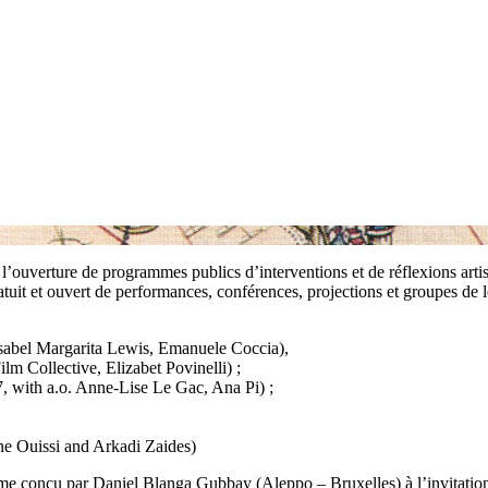
’ouverture de programmes publics d’interventions et de réflexions artis
it et ouvert de performances, conférences, projections et groupes de le
sabel Margarita Lewis, Emanuele Coccia),
m Collective, Elizabet Povinelli) ;
, with a.o. Anne-Lise Le Gac, Ana Pi) ;
 Ouissi and Arkadi Zaides)
me conçu par Daniel Blanga Gubbay (Aleppo – Bruxelles) à l’invitati