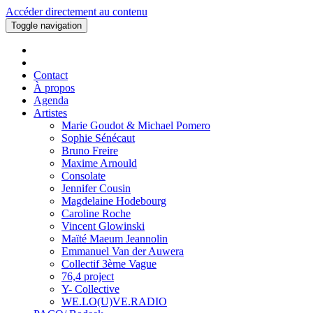
Accéder directement au contenu
Toggle navigation
Contact
À propos
Agenda
Artistes
Marie Goudot & Michael Pomero
Sophie Sénécaut
Bruno Freire
Maxime Arnould
Consolate
Jennifer Cousin
Magdelaine Hodebourg
Caroline Roche
Vincent Glowinski
Maïté Maeum Jeannolin
Emmanuel Van der Auwera
Collectif 3ème Vague
76,4 project
Y- Collective
WE.LO(U)VE.RADIO