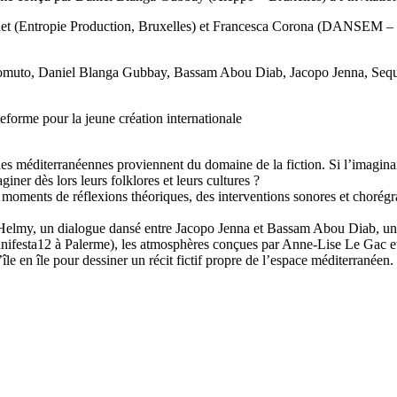
det (Entropie Production, Bruxelles) et Francesca Corona (DANSEM – 
nomuto, Daniel Blanga Gubbay, Bassam Abou Diab, Jacopo Jenna, Seq
eforme pour la jeune création internationale
les méditerranéennes proviennent du domaine de la fiction. Si l’imaginai
iner dès lors leurs folklores et leurs cultures ?
 moments de réflexions théoriques, des interventions sonores et chorégr
ak Helmy, un dialogue dansé entre Jacopo Jenna et Bassam Abou Diab, 
ifesta12 à Palerme), les atmosphères conçues par Anne-Lise Le Gac et
le en île pour dessiner un récit fictif propre de l’espace méditerranéen.