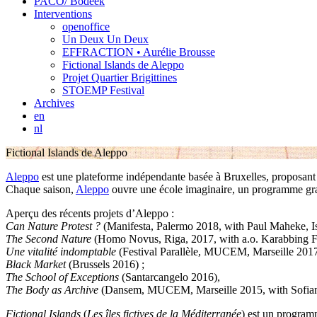
PACO/ Bodeek
Interventions
openoffice
Un Deux Un Deux
EFFRACTION • Aurélie Brousse
Fictional Islands de Aleppo
Projet Quartier Brigittines
STOEMP Festival
Archives
en
nl
Fictional Islands de Aleppo
Aleppo
est une plateforme indépendante basée à Bruxelles, proposant l
Chaque saison,
Aleppo
ouvre une école imaginaire, un programme gratu
Aperçu des récents projets d’Aleppo :
Can Nature Protest ?
(Manifesta, Palermo 2018, with Paul Maheke, I
The Second Nature
(Homo Novus, Riga, 2017, with a.o. Karabbing Fil
Une vitalité indomptable
(Festival Parallèle, MUCEM, Marseille 2017
Black Market
(Brussels 2016) ;
The School of Exceptions
(Santarcangelo 2016),
The Body as Archive
(Dansem, MUCEM, Marseille 2015, with Sofiane
Fictional Islands
(
Les îles fictives de la Méditerranée
) est un program