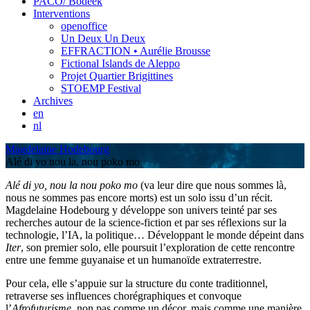
PACO/ Bodeek
Interventions
openoffice
Un Deux Un Deux
EFFRACTION • Aurélie Brousse
Fictional Islands de Aleppo
Projet Quartier Brigittines
STOEMP Festival
Archives
en
nl
Magdelaine Hodebourg
Alé di yo nou la, nou poko mo
Alé di yo, nou la nou poko mo
(va leur dire que nous sommes là,
nous ne sommes pas encore morts) est un solo issu d’un récit.
Magdelaine Hodebourg y développe son univers teinté par ses
recherches autour de la science-fiction et par ses réflexions sur la
technologie, l’IA, la politique… Développant le monde dépeint dans
Iter
, son premier solo, elle poursuit l’exploration de cette rencontre
entre une femme guyanaise et un humanoïde extraterrestre.
Pour cela, elle s’appuie sur la structure du conte traditionnel,
retraverse ses influences chorégraphiques et convoque
l’
Afrofuturisme
, non pas comme un décor, mais comme une manière