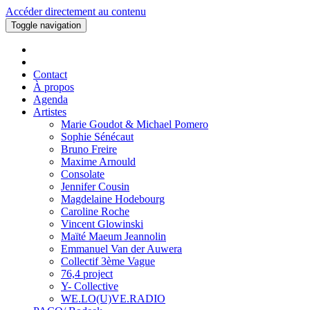
Accéder directement au contenu
Toggle navigation
Contact
À propos
Agenda
Artistes
Marie Goudot & Michael Pomero
Sophie Sénécaut
Bruno Freire
Maxime Arnould
Consolate
Jennifer Cousin
Magdelaine Hodebourg
Caroline Roche
Vincent Glowinski
Maïté Maeum Jeannolin
Emmanuel Van der Auwera
Collectif 3ème Vague
76,4 project
Y- Collective
WE.LO(U)VE.RADIO