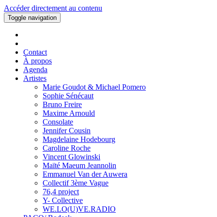
Accéder directement au contenu
Toggle navigation
Contact
À propos
Agenda
Artistes
Marie Goudot & Michael Pomero
Sophie Sénécaut
Bruno Freire
Maxime Arnould
Consolate
Jennifer Cousin
Magdelaine Hodebourg
Caroline Roche
Vincent Glowinski
Maïté Maeum Jeannolin
Emmanuel Van der Auwera
Collectif 3ème Vague
76,4 project
Y- Collective
WE.LO(U)VE.RADIO