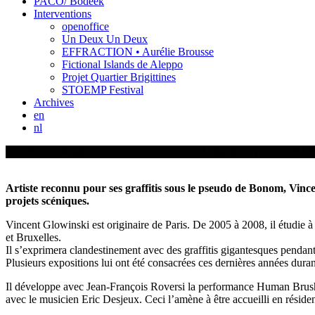
PACO/ Bodeek
Interventions
openoffice
Un Deux Un Deux
EFFRACTION • Aurélie Brousse
Fictional Islands de Aleppo
Projet Quartier Brigittines
STOEMP Festival
Archives
en
nl
Vincent Glowinski
Artiste reconnu pour ses graffitis sous le pseudo de Bonom, Vincen
projets scéniques.
Vincent Glowinski est originaire de Paris. De 2005 à 2008, il étudie à
et Bruxelles.
Il s’exprimera clandestinement avec des graffitis gigantesques penda
Plusieurs expositions lui ont été consacrées ces dernières années durant
Il développe avec Jean-François Roversi la performance Human Brush, d
avec le musicien Eric Desjeux. Ceci l’amène à être accueilli en rési