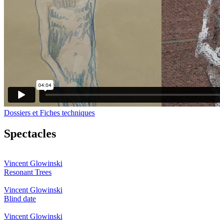
Dossiers et Fiches techniques
Spectacles
Vincent Glowinski
Resonant Trees
Vincent Glowinski
Blind date
Vincent Glowinski