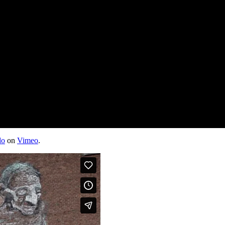
do
on
Vimeo
.