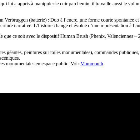
ui lui a appris à manipuler le cuir parchemin, il travaille aussi le vo
un Verbruggen (batterie) : Duo à l’encre, une forme courte spontanée et
iture narrative. L’histoire change et évolue d’une représentation à l’au
le que ce soit avec le dispositif Human Brush (Phenix, Valenciennes – 20
ttes géantes, peintures sur toiles monumentales), commandes publiques, pro
 scéniques.
ures monumentales en espace public. Voir
Mammouth