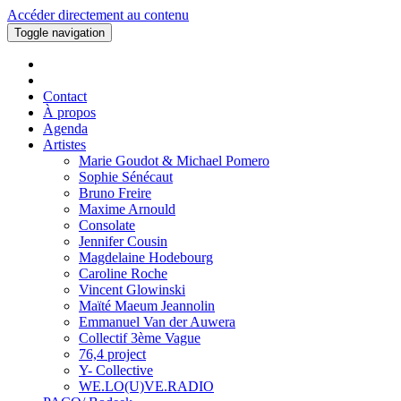
Accéder directement au contenu
Toggle navigation
Contact
À propos
Agenda
Artistes
Marie Goudot & Michael Pomero
Sophie Sénécaut
Bruno Freire
Maxime Arnould
Consolate
Jennifer Cousin
Magdelaine Hodebourg
Caroline Roche
Vincent Glowinski
Maïté Maeum Jeannolin
Emmanuel Van der Auwera
Collectif 3ème Vague
76,4 project
Y- Collective
WE.LO(U)VE.RADIO