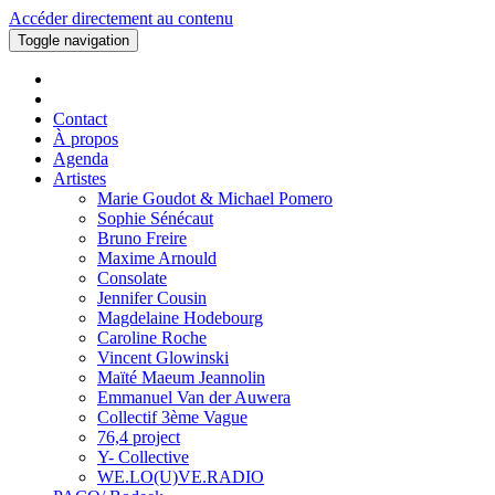
Accéder directement au contenu
Toggle navigation
Contact
À propos
Agenda
Artistes
Marie Goudot & Michael Pomero
Sophie Sénécaut
Bruno Freire
Maxime Arnould
Consolate
Jennifer Cousin
Magdelaine Hodebourg
Caroline Roche
Vincent Glowinski
Maïté Maeum Jeannolin
Emmanuel Van der Auwera
Collectif 3ème Vague
76,4 project
Y- Collective
WE.LO(U)VE.RADIO