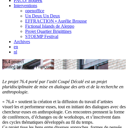
PACO/ Bodeek
Interventions
openoffice
Un Deux Un Deux
EFFRACTION • Aurélie Brousse
Fictional Islands de Aleppo
Projet Quartier Brigittines
STOEMP Festival
Archives
en
nl
76,4 project
curated by Justine François
Le projet 76.4 porté par l’asbl Coupé Décalé est un projet
pluridisciplinaire de mise en dialogue des arts et de la recherche en
anthropologie.
« 76,4 » soutient la création et la diffusion du travail d’artistes
visuel·les et performeur·euses, tout en initiant des dialogues avec des
chercheur·euses en anthropologie. Ces rencontres prennent la forme
de conférences, d’échanges ou de workshops, et s’inscrivent dans
des cycles thématiques développés au fil du temps.
Ce projet tisse les liens entre diverses approches, formes de pensée